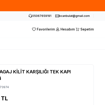
05067659191
bcanbulat@gmail.com
Favorilerim
Hesabım
Sepetim
GAJ KİLİT KARŞILIĞI TEK KAPI
4
773974
TL