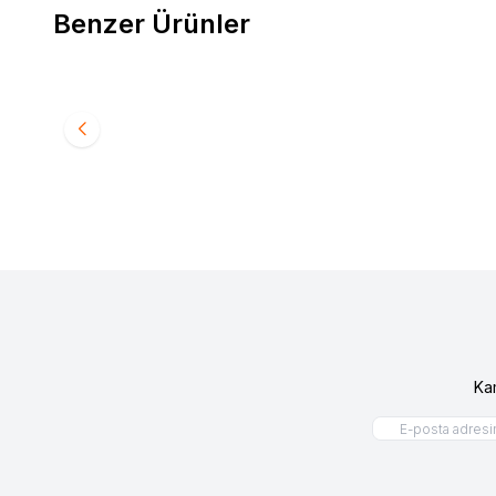
Benzer Ürünler
RENAULT 12 TOROS ÜST ROTİL 77014608885
RENAULT
Favorilere Ekle
Favori
240,00
TL
480,0
Ka