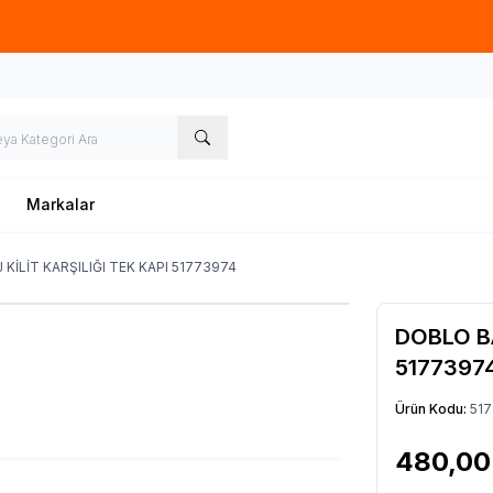
Hafta İçi 09.00-18.00
05067659191
Markalar
KİLİT KARŞILIĞI TEK KAPI 51773974
DOBLO BA
5177397
Ürün Kodu:
51
480,00