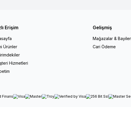
zlı Erişim
Gelişmiş
asayfa
Mağazalar & Bayiler
i Ürünler
Cari Ödeme
irimdekiler
teri Hizmetleri
petim