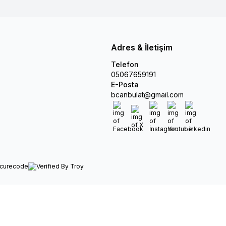
Adres & İletişim
Telefon
05067659191
E-Posta
bcanbulat@gmail.com
Facebook
X
İnstagram
Youtube
Linkedin