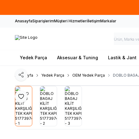
Anasayfa
Siparişlerim
Müşteri Hizmetleri
İletişim
Markalar
Yedek Parça
Aksesuar & Tuning
Lastik & Jant
Ana Sayfa
Yedek Parça
OEM Yedek Parça
DOBLO BAGAJ 
Paylaş
Favoriye Ekle