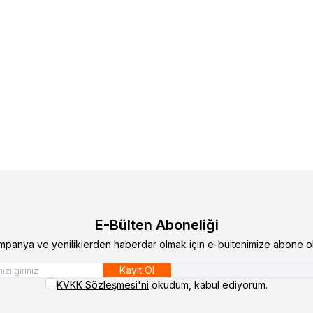
 12 TOROS ÜST ROTİL 77014608885
RENAULT 12 TOROS ALT R
lere Ekle
Favorilere Ekle
0
TL
480,00
TL
E-Bülten Aboneliği
mpanya ve yeniliklerden haberdar olmak için e-bültenimize abone ol
Kayıt Ol
KVKK Sözleşmesi'ni
okudum, kabul ediyorum.