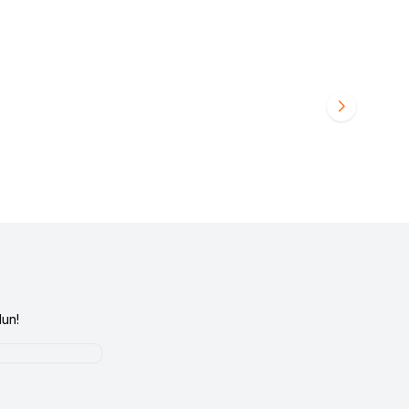
OTİL 7701460886
RENAULT 12 TOROS ÜST ROTİL 77014608885
Favorilere Ekle
480,00
TL
un!