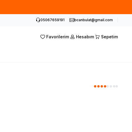
05067659191
bcanbulat@gmail.com
Favorilerim
Hesabım
Sepetim