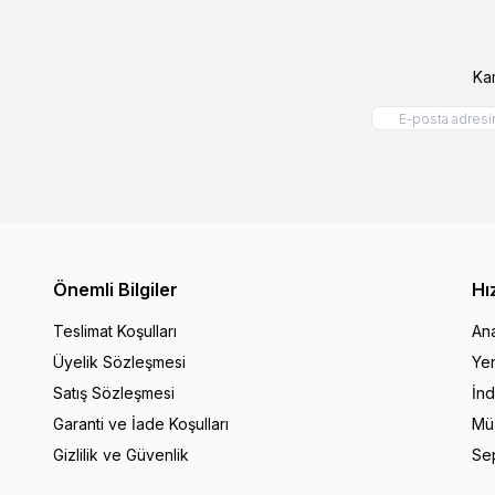
Ka
Önemli Bilgiler
Hı
Teslimat Koşulları
An
Üyelik Sözleşmesi
Yen
Satış Sözleşmesi
İnd
Garanti ve İade Koşulları
Müş
Gizlilik ve Güvenlik
Se