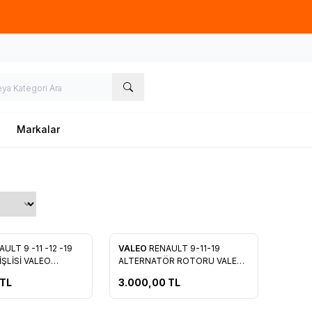
Hafta İçi 09.00-18.00
05067659191
Markalar
ULT 9 -11 -12 -19
VALEO
RENAULT 9-11-19
re Ekle
Favorilere Ekle
İŞLİSİ VALEO
ALTERNATÖR ROTORU VALEO
092985
TL
3.000,00
TL