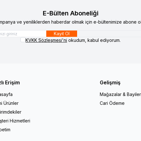
E-Bülten Aboneliği
mpanya ve yeniliklerden haberdar olmak için e-bültenimize abone ol
Kayıt Ol
KVKK Sözleşmesi'ni
okudum, kabul ediyorum.
zlı Erişim
Gelişmiş
asayfa
Mağazalar & Bayiler
i Ürünler
Cari Ödeme
irimdekiler
teri Hizmetleri
petim