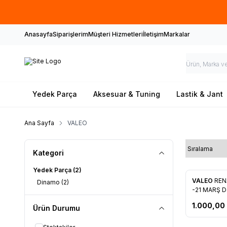
Anasayfa
Siparişlerim
Müşteri Hizmetleri
İletişim
Markalar
Yedek Parça
Aksesuar & Tuning
Lastik & Jant
Ana Sayfa
VALEO
Kategori
Yedek Parça
(2)
VALEO
RENA
Dinamo
(2)
Favorile
-21 MARŞ D
099931
1.000,00
Ürün Durumu