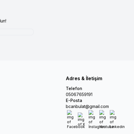
un!
Adres & İletişim
Telefon
05067659191
E-Posta
bcanbulat@gmail.com
Facebook
X
İnstagram
Youtube
Linkedin