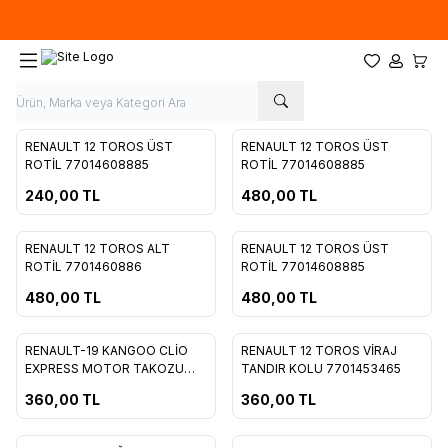
Hafta İçi 09.00-18.00
05067659191
Favorilerim
Hesabım
Sepet
RENAULT 12 TOROS ÜST
RENAULT 12 TOROS ÜST
Favorilere Ekle
Favorilere Ekle
ROTİL 77014608885
ROTİL 77014608885
240,00
TL
480,00
TL
RENAULT 12 TOROS ALT
RENAULT 12 TOROS ÜST
Favorilere Ekle
Favorilere Ekle
ROTİL 7701460886
ROTİL 77014608885
480,00
TL
480,00
TL
RENAULT-19 KANGOO CLİO
RENAULT 12 TOROS VİRAJ
Favorilere Ekle
Favorilere Ekle
EXPRESS MOTOR TAKOZU
TANDIR KOLU 7701453465
ARKA 7700800522
360,00
TL
360,00
TL