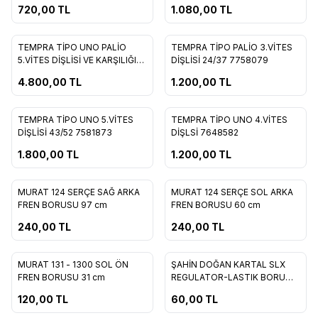
77007708998
720,00
TL
1.080,00
TL
TEMPRA TİPO UNO PALİO
TEMPRA TİPO PALİO 3.VİTES
Favorilere Ekle
Favorilere Ekle
5.VİTES DİŞLİSİ VE KARŞILIĞI
DİŞLİSİ 24/37 7758079
7757951 7757952
4.800,00
TL
1.200,00
TL
TEMPRA TİPO UNO 5.VİTES
TEMPRA TİPO UNO 4.VİTES
Favorilere Ekle
Favorilere Ekle
DİŞLİSİ 43/52 7581873
DİŞLSİ 7648582
1.800,00
TL
1.200,00
TL
MURAT 124 SERÇE SAĞ ARKA
MURAT 124 SERÇE SOL ARKA
Favorilere Ekle
Favorilere Ekle
FREN BORUSU 97 cm
FREN BORUSU 60 cm
240,00
TL
240,00
TL
MURAT 131 - 1300 SOL ÖN
ŞAHİN DOĞAN KARTAL SLX
Favorilere Ekle
Favorilere Ekle
FREN BORUSU 31 cm
REGULATOR-LASTIK BORU
ARASI FREN BORUSU 26 cm
120,00
TL
60,00
TL