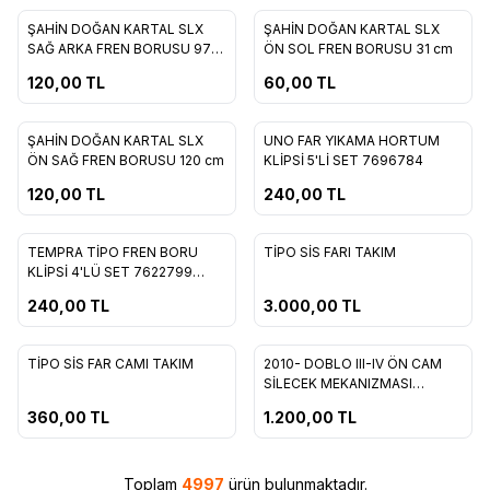
ŞAHİN DOĞAN KARTAL SLX
ŞAHİN DOĞAN KARTAL SLX
Favorilere Ekle
Favorilere Ekle
SAĞ ARKA FREN BORUSU 97
ÖN SOL FREN BORUSU 31 cm
cm
120,00
TL
60,00
TL
ŞAHİN DOĞAN KARTAL SLX
UNO FAR YIKAMA HORTUM
Favorilere Ekle
Favorilere Ekle
ÖN SAĞ FREN BORUSU 120 cm
KLİPSİ 5'Lİ SET 7696784
120,00
TL
240,00
TL
TEMPRA TİPO FREN BORU
TİPO SİS FARI TAKIM
Favorilere Ekle
Favorilere Ekle
KLİPSİ 4'LÜ SET 7622799
1303429080
240,00
TL
3.000,00
TL
TİPO SİS FAR CAMI TAKIM
2010- DOBLO III-IV ÖN CAM
Favorilere Ekle
Favorilere Ekle
SİLECEK MEKANIZMASI
MOTORSUZ 51810592
360,00
TL
1.200,00
TL
Toplam
4997
ürün bulunmaktadır.