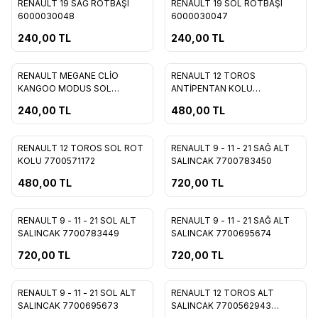
RENAULT 19 SAĞ ROTBAŞI
RENAULT 19 SOL ROTBAŞI
Favorilere Ekle
Favorilere Ekle
6000030048
6000030047
240,00
TL
240,00
TL
RENAULT MEGANE CLİO
RENAULT 12 TOROS
Favorilere Ekle
Favorilere Ekle
KANGOO MODUS SOL
ANTİPENTAN KOLU
ROTBAŞI 7701047415
7700543148
240,00
TL
480,00
TL
RENAULT 12 TOROS SOL ROT
RENAULT 9 - 11 - 21 SAĞ ALT
Favorilere Ekle
Favorilere Ekle
KOLU 7700571172
SALINCAK 7700783450
480,00
TL
720,00
TL
RENAULT 9 - 11 - 21 SOL ALT
RENAULT 9 - 11 - 21 SAĞ ALT
Favorilere Ekle
Favorilere Ekle
SALINCAK 7700783449
SALINCAK 7700695674
720,00
TL
720,00
TL
RENAULT 9 - 11 - 21 SOL ALT
RENAULT 12 TOROS ALT
Favorilere Ekle
Favorilere Ekle
SALINCAK 7700695673
SALINCAK 7700562943