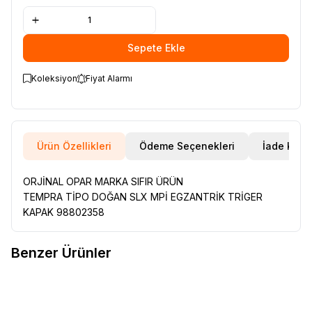
Sepete Ekle
Koleksiyon
Fiyat Alarmı
Ürün Özellikleri
Ödeme Seçenekleri
İade Koşul
ORJİNAL OPAR MARKA SIFIR ÜRÜN
TEMPRA TİPO DOĞAN SLX MPİ EGZANTRİK TRİGER
KAPAK 98802358
Benzer Ürünler
RENAULT 12 TOROS ÜST ROTİL
RENAULT 12 TOROS ÜST ROTİL
Favorilere Ekle
Favorilere Ekle
77014608885
77014608885