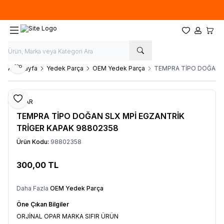
Hafta İçi 09.00-18.00
05067659191
Favorilerim
Hesabım
Sepet
Paylaş
Ana Sayfa
Yedek Parça
OEM Yedek Parça
TEMPRA TİPO DOĞAN S
Favoriye Ekle
OPAR
TEMPRA TİPO DOĞAN SLX MPİ EGZANTRİK
TRİGER KAPAK 98802358
Ürün Kodu:
98802358
300,00
TL
Sepete Ekle
Daha Fazla
OEM Yedek Parça
Öne Çıkan Bilgiler
ORJİNAL OPAR MARKA SIFIR ÜRÜN