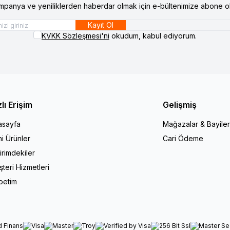
mpanya ve yeniliklerden haberdar olmak için e-bültenimize abone ol
Kayıt Ol
KVKK Sözleşmesi'ni
okudum, kabul ediyorum.
zlı Erişim
Gelişmiş
asayfa
Mağazalar & Bayiler
i Ürünler
Cari Ödeme
irimdekiler
teri Hizmetleri
petim