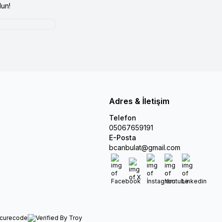
un!
Adres & İletişim
Telefon
05067659191
E-Posta
bcanbulat@gmail.com
Facebook
X
İnstagram
Youtube
Linkedin