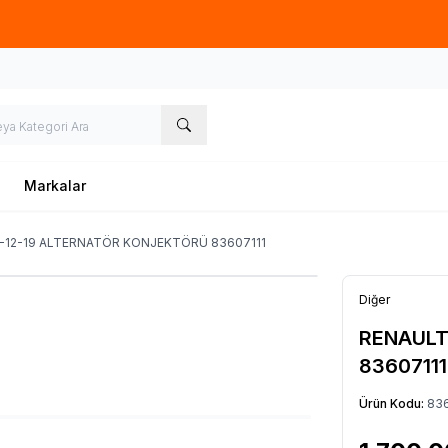
Hafta İçi 09.00-18.00
05067659191
Markalar
1-12-19 ALTERNATÖR KONJEKTÖRÜ 83607111
Diğer
RENAULT
83607111
Ürün Kodu:
836