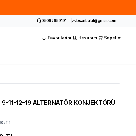
05067659191
bcanbulat@gmail.com
Favorilerim
Hesabım
Sepetim
 9-11-12-19 ALTERNATÖR KONJEKTÖRÜ
07111