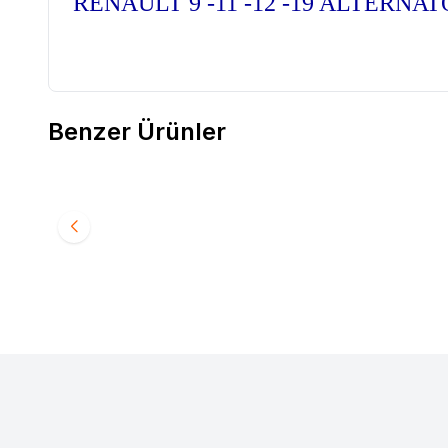
RENAULT 9 -11 -12 -19 ALTERN
Benzer Ürünler
RENAULT 12 TOROS ÜST ROTİL 77014608885
RENAULT
Favorilere Ekle
Favori
240,00
TL
480,0