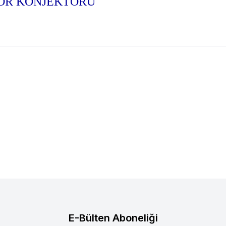
ATÖR KONJEKTÖRÜ
 12 TOROS ÜST ROTİL 77014608885
RENAULT 12 TOROS ALT R
lere Ekle
Favorilere Ekle
0
TL
480,00
TL
E-Bülten Aboneliği