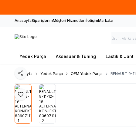
Anasayfa
Siparişlerim
Müşteri Hizmetleri
İletişim
Markalar
Yedek Parça
Aksesuar & Tuning
Lastik & Jant
Ana Sayfa
Yedek Parça
OEM Yedek Parça
RENAULT 9-1
Paylaş
Favoriye Ekle