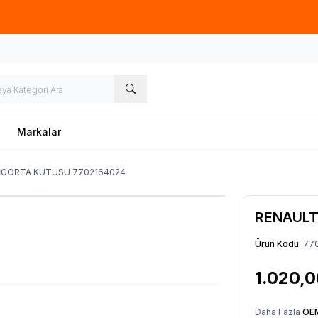
Hafta İçi 09.00-18.00
05067659191
Markalar
SİGORTA KUTUSU 7702164024
RENAULT
Ürün Kodu:
77
1.020,
Daha Fazla
OEM