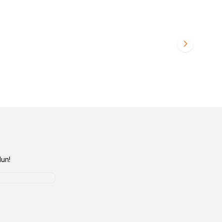
OTİL 7701460886
RENAULT 12 TOROS ÜST ROTİL 77014608885
Favorilere Ekle
480,00
TL
un!