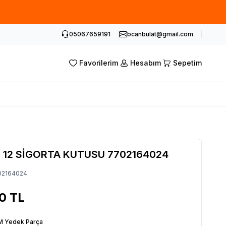
05067659191
bcanbulat@gmail.com
Favorilerim
Hesabım
Sepetim
 12 SİGORTA KUTUSU 7702164024
02164024
00
TL
 Yedek Parça