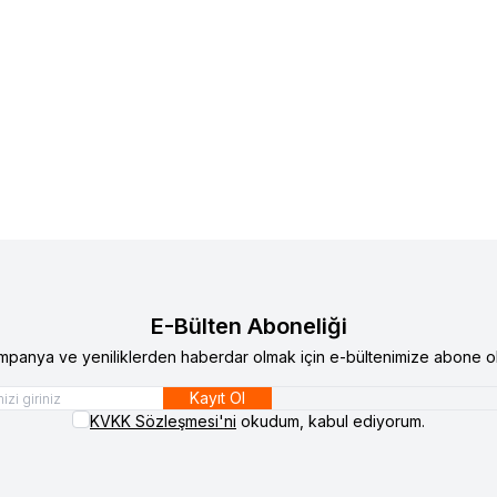
 12 TOROS ÜST ROTİL 77014608885
RENAULT 12 TOROS ALT R
lere Ekle
Favorilere Ekle
0
TL
480,00
TL
E-Bülten Aboneliği
mpanya ve yeniliklerden haberdar olmak için e-bültenimize abone ol
Kayıt Ol
KVKK Sözleşmesi'ni
okudum, kabul ediyorum.