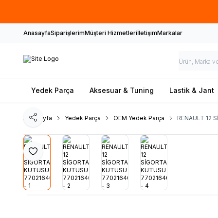
Anasayfa
Siparişlerim
Müşteri Hizmetleri
İletişim
Markalar
Yedek Parça
Aksesuar & Tuning
Lastik & Jant
Ana Sayfa
Yedek Parça
OEM Yedek Parça
RENAULT 12 
Paylaş
Favoriye Ekle