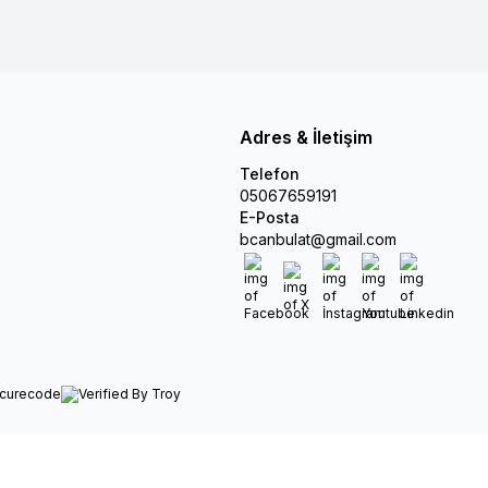
Adres & İletişim
Telefon
05067659191
E-Posta
bcanbulat@gmail.com
Facebook
X
İnstagram
Youtube
Linkedin