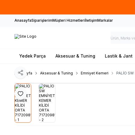
Anasayfa
Siparişlerim
Müşteri Hizmetleri
İletişim
Markalar
Yedek Parça
Aksesuar & Tuning
Lastik & Jant
Ana Sayfa
Aksesuar & Tuning
Emniyet Kemeri
PALİO SW 
Paylaş
Favoriye Ekle