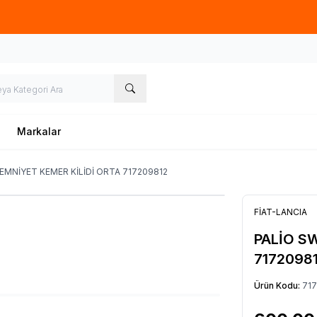
Hafta İçi 09.00-18.00
05067659191
Markalar
EMNİYET KEMER KİLİDİ ORTA 717209812
FİAT-LANCIA
PALİO S
7172098
Ürün Kodu:
71