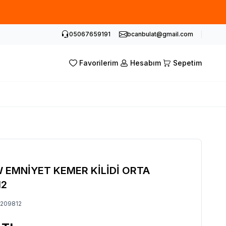
05067659191
bcanbulat@gmail.com
Favorilerim
Hesabım
Sepetim
W EMNİYET KEMER KİLİDİ ORTA
12
7209812