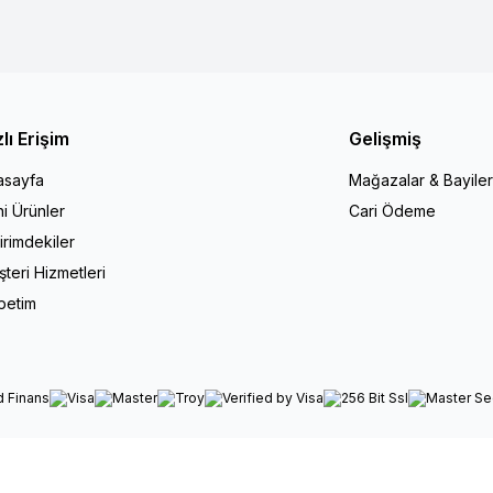
zlı Erişim
Gelişmiş
asayfa
Mağazalar & Bayiler
i Ürünler
Cari Ödeme
irimdekiler
teri Hizmetleri
petim