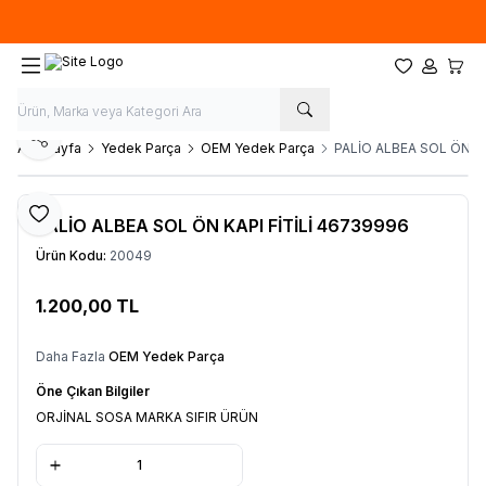
Hafta İçi 09.00-18.00
05067659191
Favorilerim
Hesabım
Sepet
Paylaş
Ana Sayfa
Yedek Parça
OEM Yedek Parça
PALİO ALBEA SOL ÖN KA
Favoriye Ekle
PALİO ALBEA SOL ÖN KAPI FİTİLİ 46739996
Ürün Kodu:
20049
1.200,00
TL
Sepete Ekle
Daha Fazla
OEM Yedek Parça
Öne Çıkan Bilgiler
ORJİNAL SOSA MARKA SIFIR ÜRÜN