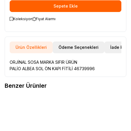
Sepete Ekle
Koleksiyon
Fiyat Alarmı
Ürün Özellikleri
Ödeme Seçenekleri
İade Koşul
ORJİNAL SOSA MARKA SIFIR ÜRÜN
PALİO ALBEA SOL ÖN KAPI FİTİLİ 46739996
Benzer Ürünler
RENAULT 12 TOROS ÜST ROTİL
RENAULT 12 TOROS ÜST ROTİL
Favorilere Ekle
Favorilere Ekle
77014608885
77014608885
240,00
TL
480,00
TL