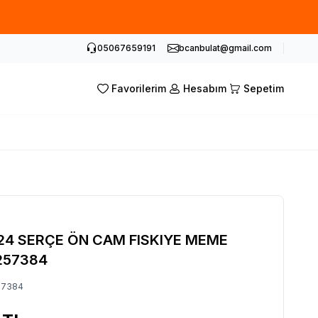
05067659191
bcanbulat@gmail.com
Favorilerim
Hesabım
Sepetim
24 SERÇE ÖN CAM FISKIYE MEME
257384
57384