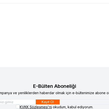
 12 TOROS ÜST ROTİL 77014608885
RENAULT 12 TOROS ALT R
lere Ekle
Favorilere Ekle
0
TL
480,00
TL
E-Bülten Aboneliği
mpanya ve yeniliklerden haberdar olmak için e-bültenimize abone ol
Kayıt Ol
KVKK Sözleşmesi'ni
okudum, kabul ediyorum.