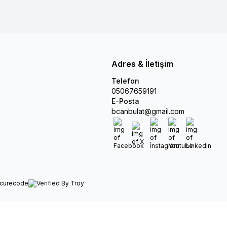
Adres & İletişim
Telefon
05067659191
E-Posta
bcanbulat@gmail.com
Facebook
X
İnstagram
Youtube
Linkedin