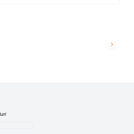
OTİL 7701460886
RENAULT 12 TOROS ÜST ROTİL 77014608885
Favorilere Ekle
480,00
TL
un!