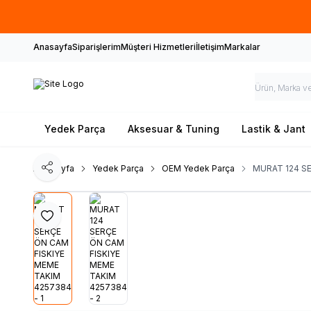
Anasayfa
Siparişlerim
Müşteri Hizmetleri
İletişim
Markalar
Yedek Parça
Aksesuar & Tuning
Lastik & Jant
Ana Sayfa
Yedek Parça
OEM Yedek Parça
MURAT 124 S
Paylaş
Favoriye Ekle