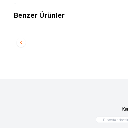
Benzer Ürünler
RENAULT 12 TOROS ÜST ROTİL 77014608885
RENAULT
Favorilere Ekle
Favori
240,00
TL
480,0
Ka