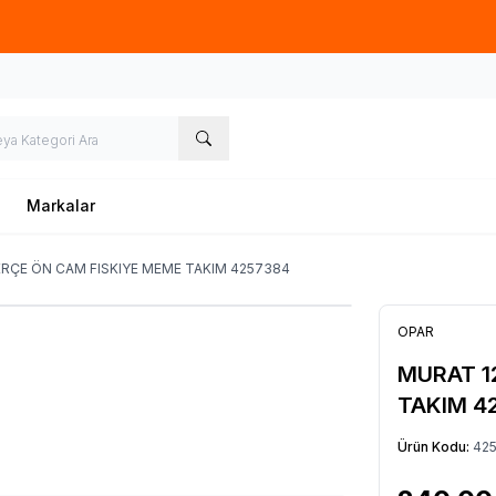
Hafta İçi 09.00-18.00
05067659191
Markalar
ERÇE ÖN CAM FISKIYE MEME TAKIM 4257384
OPAR
MURAT 1
TAKIM 4
Ürün Kodu:
42