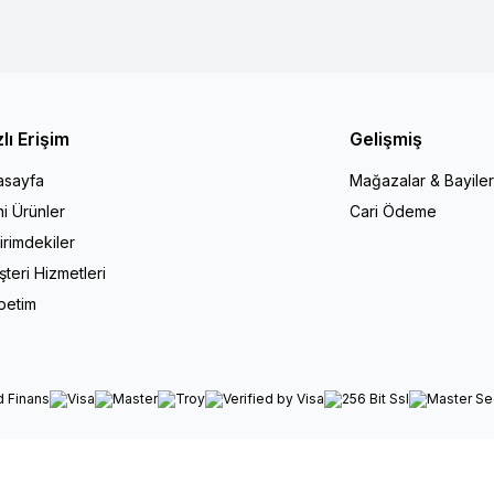
zlı Erişim
Gelişmiş
asayfa
Mağazalar & Bayiler
i Ürünler
Cari Ödeme
irimdekiler
teri Hizmetleri
petim