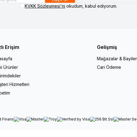
KVKK Sözleşmesi'ni
okudum, kabul ediyorum.
zlı Erişim
Gelişmiş
asayfa
Mağazalar & Bayiler
i Ürünler
Cari Ödeme
irimdekiler
teri Hizmetleri
petim