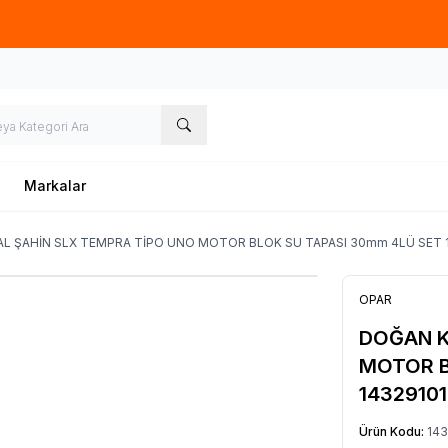
Hafta İçi 09.00-18.00
05067659191
Markalar
L ŞAHİN SLX TEMPRA TİPO UNO MOTOR BLOK SU TAPASI 30mm 4LÜ SET 
OPAR
DOĞAN K
MOTOR B
1432910
Ürün Kodu:
143