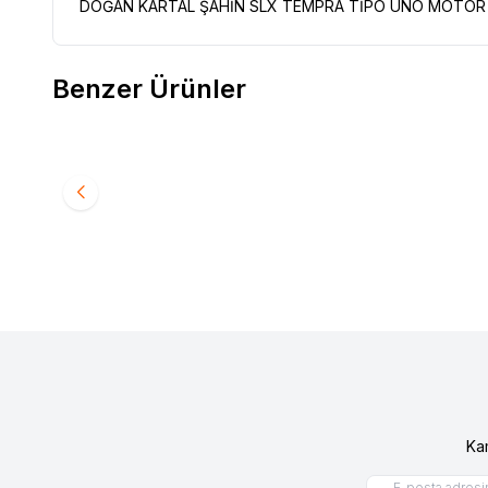
DOĞAN KARTAL ŞAHİN SLX TEMPRA TİPO UNO MOTOR B
Benzer Ürünler
RENAULT 12 TOROS ÜST ROTİL 77014608885
RENAULT
Favorilere Ekle
Favori
240,00
TL
480,0
Ka