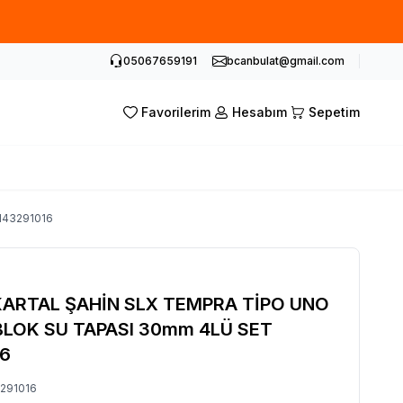
05067659191
bcanbulat@gmail.com
Favorilerim
Hesabım
Sepetim
143291016
ARTAL ŞAHİN SLX TEMPRA TİPO UNO
LOK SU TAPASI 30mm 4LÜ SET
16
291016