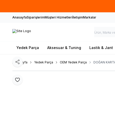
Anasayfa
Siparişlerim
Müşteri Hizmetleri
İletişim
Markalar
Yedek Parça
Aksesuar & Tuning
Lastik & Jant
Ana Sayfa
Yedek Parça
OEM Yedek Parça
DOĞAN KARTA
Paylaş
Favoriye Ekle