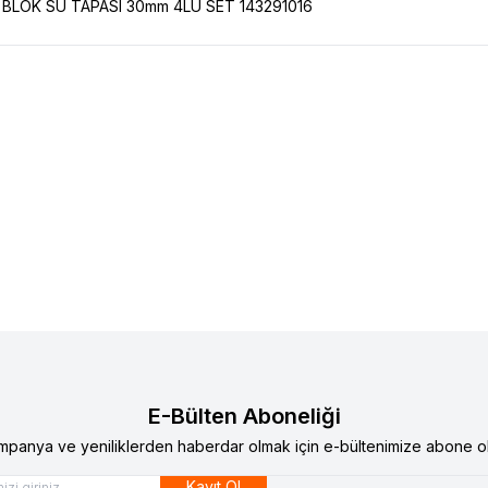
LOK SU TAPASI 30mm 4LÜ SET 143291016
 12 TOROS ÜST ROTİL 77014608885
RENAULT 12 TOROS ALT R
lere Ekle
Favorilere Ekle
0
TL
480,00
TL
E-Bülten Aboneliği
mpanya ve yeniliklerden haberdar olmak için e-bültenimize abone ol
Kayıt Ol