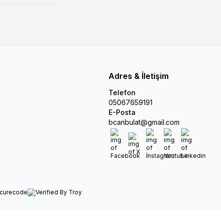
Adres & İletişim
Telefon
05067659191
E-Posta
bcanbulat@gmail.com
Facebook
X
İnstagram
Youtube
Linkedin