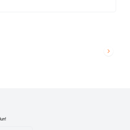
OTİL 7701460886
RENAULT 12 TOROS ÜST ROTİL 77014608885
Favorilere Ekle
480,00
TL
un!