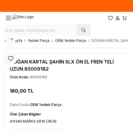
Hafta İçi 09.00-18.00
05067659191
Favorilerim
Hesabım
Sepet
Paylaş
Ana Sayfa
Yedek Parça
OEM Yedek Parça
DOĞAN KARTAL ŞAHİN S
Favoriye Ekle
DOĞAN KARTAL ŞAHİN SLX ÖN EL FREN TELİ
UZUN 85009182
Ürün Kodu:
85009182
180,00
TL
Sepete Ekle
Daha Fazla
OEM Yedek Parça
Öne Çıkan Bilgiler
AYHAN MARKA SIFIR ÜRÜN