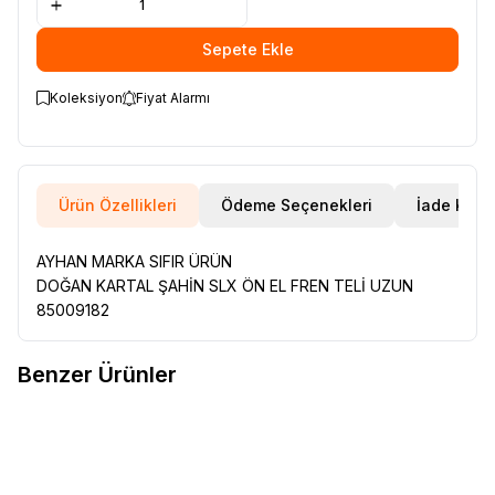
Sepete Ekle
Koleksiyon
Fiyat Alarmı
Ürün Özellikleri
Ödeme Seçenekleri
İade Koşul
AYHAN MARKA SIFIR ÜRÜN
DOĞAN KARTAL ŞAHİN SLX ÖN EL FREN TELİ UZUN
85009182
Benzer Ürünler
RENAULT 12 TOROS ÜST ROTİL
RENAULT 12 TOROS ÜST ROTİL
Favorilere Ekle
Favorilere Ekle
77014608885
77014608885
240,00
TL
480,00
TL