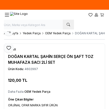
Hafta İçi 09.00-18.00
05067659191
Favorilerim
Hesabım
Sepet
Paylaş
Ana Sayfa
Yedek Parça
OEM Yedek Parça
DOĞAN KARTAL ŞAHİN 
Favoriye Ekle
OPAR
DOĞAN KARTAL ŞAHİN SERÇE ÖN ŞAFT TOZ
MUHAFAZA SACI 2Lİ SET
Ürün Kodu:
4602997
120,00
TL
Sepete Ekle
Daha Fazla
OEM Yedek Parça
Öne Çıkan Bilgiler
ORJİNAL OPAR MARKA SIFIR ÜRÜN