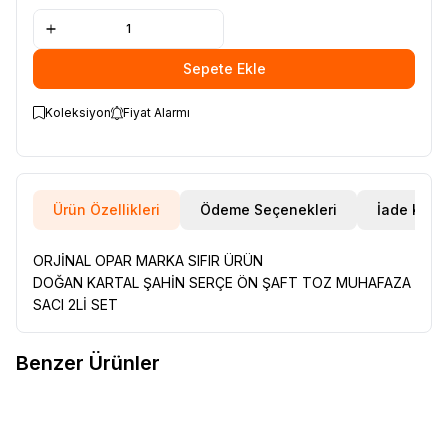
Sepete Ekle
Koleksiyon
Fiyat Alarmı
Ürün Özellikleri
Ödeme Seçenekleri
İade Koşul
ORJİNAL OPAR MARKA SIFIR ÜRÜN
DOĞAN KARTAL ŞAHİN SERÇE ÖN ŞAFT TOZ MUHAFAZA
SACI 2Lİ SET
Benzer Ürünler
RENAULT 12 TOROS ÜST ROTİL
RENAULT 12 TOROS ÜST ROTİL
Favorilere Ekle
Favorilere Ekle
77014608885
77014608885