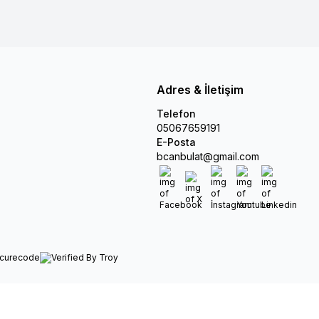
Adres & İletişim
Telefon
05067659191
E-Posta
bcanbulat@gmail.com
Facebook
X
İnstagram
Youtube
Linkedin