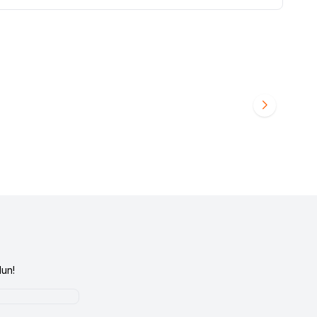
OTİL 7701460886
RENAULT 12 TOROS ÜST ROTİL 77014608885
Favorilere Ekle
480,00
TL
un!