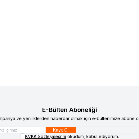
 12 TOROS ÜST ROTİL 77014608885
RENAULT 12 TOROS ALT R
lere Ekle
Favorilere Ekle
0
TL
480,00
TL
E-Bülten Aboneliği
mpanya ve yeniliklerden haberdar olmak için e-bültenimize abone ol
Kayıt Ol
KVKK Sözleşmesi'ni
okudum, kabul ediyorum.