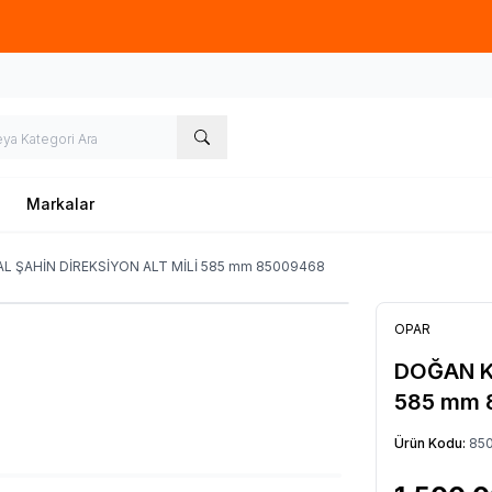
Hafta İçi 09.00-18.00
05067659191
Markalar
L ŞAHİN DİREKSİYON ALT MİLİ 585 mm 85009468
OPAR
DOĞAN K
585 mm 
Ürün Kodu:
85