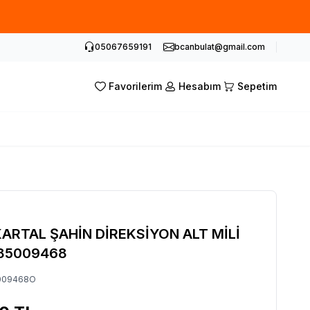
05067659191
bcanbulat@gmail.com
Favorilerim
Hesabım
Sepetim
ARTAL ŞAHİN DİREKSİYON ALT MİLİ
85009468
009468O