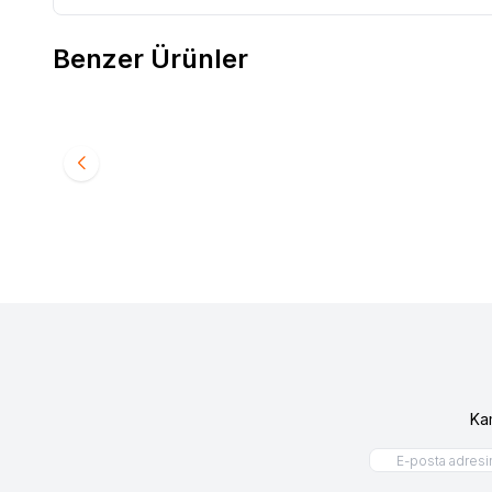
Benzer Ürünler
RENAULT 12 TOROS ÜST ROTİL 77014608885
RENAULT
Favorilere Ekle
Favori
240,00
TL
480,0
Ka