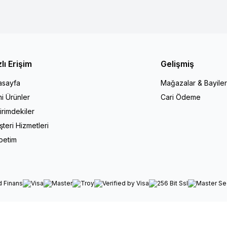
zlı Erişim
Gelişmiş
asayfa
Mağazalar & Bayiler
i Ürünler
Cari Ödeme
irimdekiler
teri Hizmetleri
petim