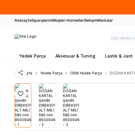
Anasayfa
Siparişlerim
Müşteri Hizmetleri
İletişim
Markalar
Yedek Parça
Aksesuar & Tuning
Lastik & Jant
Ana Sayfa
Yedek Parça
OEM Yedek Parça
DOĞAN KARTA
Paylaş
Favoriye Ekle