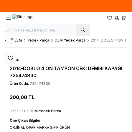
Hafta İçi 09.00-18.00
05067659191
Favorilerim
Hesabım
Sepet
Paylaş
Ana Sayfa
Yedek Parça
OEM Yedek Parça
2014-DOBLO 4 ÖN TAM
Favoriye Ekle
OPAR
2014-DOBLO 4 ÖN TAMPON ÇEKİ DEMİRİ KAPAĞI
735474830
Ürün Kodu:
735474830
300,00
TL
Sepete Ekle
Daha Fazla
OEM Yedek Parça
Öne Çıkan Bilgiler
ORJİNAL OPAR MARKA SIFIR ÜRÜN