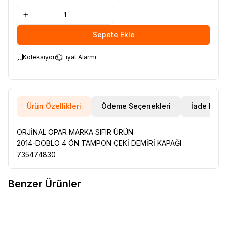
Sepete Ekle
Koleksiyon
Fiyat Alarmı
Ürün Özellikleri
Ödeme Seçenekleri
İade Koşul
ORJİNAL OPAR MARKA SIFIR ÜRÜN
2014-DOBLO 4 ÖN TAMPON ÇEKİ DEMİRİ KAPAĞI
735474830
Benzer Ürünler
RENAULT 12 TOROS ÜST ROTİL
RENAULT 12 TOROS ÜST ROTİL
Favorilere Ekle
Favorilere Ekle
77014608885
77014608885