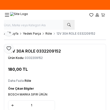
Hafta İçi 09.00-18.00
05067659191
Favorilerim
Hesabım
Sepet
Paylaş
Ana Sayfa
Yedek Parça
Röle
12V 30A ROLE 0332209152
Favoriye Ekle
12V 30A ROLE 0332209152
Ürün Kodu:
0332209152
180,00
TL
Sepete Ekle
Daha Fazla
Röle
Öne Çıkan Bilgiler
BOSCH MARKA SIFIR ÜRÜN