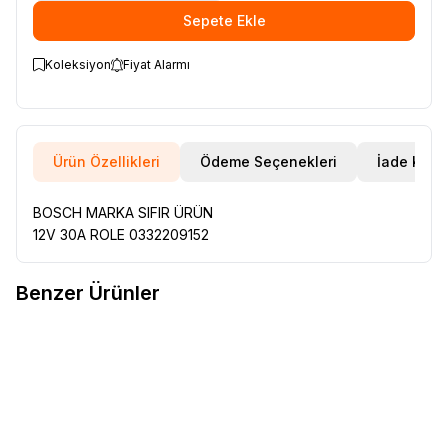
Sepete Ekle
Koleksiyon
Fiyat Alarmı
Ürün Özellikleri
Ödeme Seçenekleri
İade Koşul
BOSCH MARKA SIFIR ÜRÜN
12V 30A ROLE 0332209152
Benzer Ürünler
CLİO KANGOO TRAFIC MASTER
OPAR
PALİO SİENA ALBEA
Favorilere Ekle
Favorilere Ekle
SİNYAL FLAŞÖRÜ 7700638976
STRADA MAREA CAM RESİTANS
ROLESİ 82461739
300,00
TL
360,00
TL